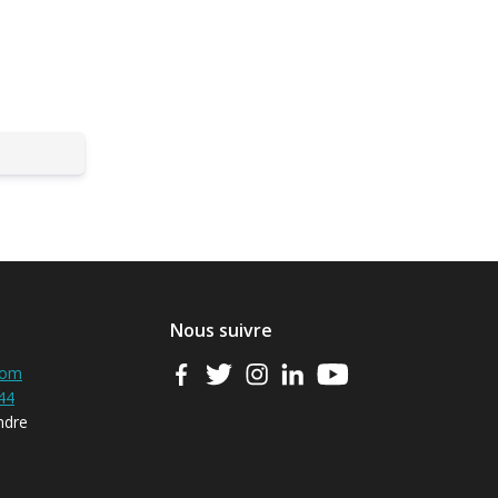
Nous suivre
com
44
ndre