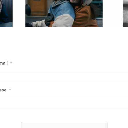
mail
*
sse
*