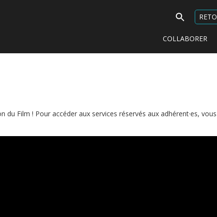
Search
RETO
for:
COLLABORER
on du Film ! Pour accéder aux services réservés aux adhérent·es, vou