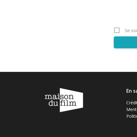
Se so
En s
Crédi
Menti
Polit