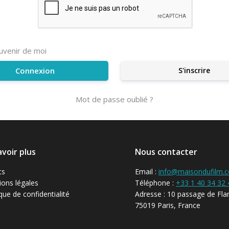
uvenir de moi
S'inscrire
Mot de passe oublié ?
avoir plus
Nous contacter
ts
Email :
info@maisondufilm.
ons légales
Téléphone :
+33 1 40 34 32 
ique de confidentialité
Adresse : 10 passage de Fla
75019 Paris, France